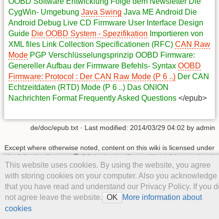
OOBD Software Entwicklung
Folge dem Newsletter
Die
CygWin- Umgebung
Java Swing
Java ME
Android
Die
Android Debug Live CD
Firmware
User Interface Design
Guide
Die OOBD System - Spezifikation
Importieren von
XML files
Link Collection
Specificationen (RFC)
CAN Raw
Mode
PGP Verschlüsselungsprinzip
OOBD Firmware:
Genereller Aufbau der Firmware Befehls- Syntax
OOBD
Firmware: Protocol : Der CAN Raw Mode (P 6 ..)
Der CAN
Echtzeitdaten (RTD) Mode (P 6 ..)
Das ONION
Nachrichten Format
Frequently Asked Questions
</epub>
de/doc/epub.txt
· Last modified: 2014/03/29 04:02 by
admin
Except where otherwise noted, content on this wiki is licensed under
the following license:
CC Attribution-Share Alike 4.0 International
This website uses cookies. By using the website, you agree
with storing cookies on your computer. Also you acknowledge
that you have read and understand our Privacy Policy. If you d
not agree leave the website.
More information about
OK
cookies