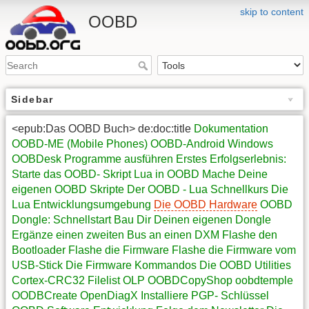
skip to content
OOBD
Sidebar
<epub:Das OOBD Buch> de:doc:title
Dokumentation
OOBD-ME (Mobile Phones)
OOBD-Android
Windows
OOBDesk
Programme ausführen
Erstes Erfolgserlebnis:
Starte das OOBD- Skript
Lua in OOBD
Mache Deine
eigenen OOBD Skripte
Der OOBD - Lua Schnellkurs
Die
Lua Entwicklungsumgebung
Die OOBD Hardware
OOBD
Dongle: Schnellstart
Bau Dir Deinen eigenen Dongle
Ergänze einen zweiten Bus an einen DXM
Flashe den
Bootloader
Flashe die Firmware
Flashe die Firmware vom
USB-Stick
Die Firmware Kommandos
Die OOBD Utilities
Cortex-CRC32
Filelist
OLP
OOBDCopyShop
oobdtemple
OODBCreate
OpenDiagX
Installiere PGP- Schlüssel