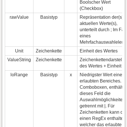
Boolscher Wert
(Checkbox)
rawValue
Basistyp
Repräsentation der(s)
aktuellen Werte(s),
unterteilt durch ; Im Fall
eines
Mehrfachauswahleleme
Unit
Zeichenkette
Einheit des Wertes
ValueString
Zeichenkette
Zeichenkettendarstellu
des Wertes + Einheit
loRange
Basistyp
x
Niedrigster Wert eines
erlaubten Bereiches. F
Comboboxen, enthält
dieses Feld die
Auswahlmöglichkeiten,
getrennt mit |. Für
Zeichenketten kann di
einen RegEx enthalten,
welcher das erlaubte