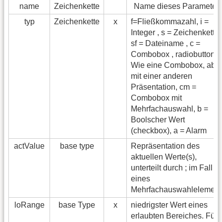
name
Zeichenkette
Name dieses Parameter
typ
Zeichenkette
x
f=Fließkommazahl, i =
Integer , s = Zeichenkette 
sf = Dateiname , c =
Combobox , radiobutton =
Wie eine Combobox, abe
mit einer anderen
Präsentation, cm =
Combobox mit
Mehrfachauswahl, b =
Boolscher Wert
(checkbox), a = Alarm
actValue
base type
Repräsentation des
aktuellen Werte(s),
unterteilt durch ; im Fall
eines
Mehrfachauswahlelement
loRange
base Type
x
niedrigster Wert eines
erlaubten Bereiches. Für