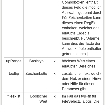
Comboboxen, enthält
dieses Feld die mögliche
Auswahl, getrennt durch |.
Für Zeichenketten kann
dieses einen RegEx
enthalten, welcher das
erlaubte Ergebis
beschreibt. Für Alarme,
kann dies die Texte der
Antwortknöpfe enthalten,
getrennt durch |.
upRange
Basistyp
x
höchster Wert eines
erlaubten Bereiches
tooltip
Zeichenkette
x
zusätzlicher Text welcher
dem Nutzer einen Hinwei
oder Hilfe für diesen
Parameter gibt
fileexist
Boolscher
x
Im Fall das typ=fn für
Wert
FileSelectDialogs: Die