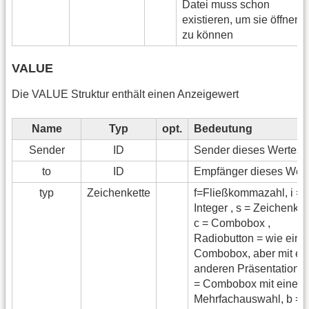
Datei muss schon
existieren, um sie öffnen
zu können
VALUE
Die VALUE Struktur enthält einen Anzeigewert
Name
Typ
opt.
Bedeutung
Sender
ID
Sender dieses Wertes
to
ID
Empfänger dieses Wer
typ
Zeichenkette
f=Fließkommazahl, i =
Integer , s = Zeichenkett
c = Combobox ,
Radiobutton = wie eine
Combobox, aber mit ei
anderen Präsentation, 
= Combobox mit einer
Mehrfachauswahl, b =