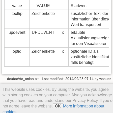
value
VALUE
Startwert
tooltip
Zeichenkette
zusätzlicher Text, der e
Information über diesen
Wert transportiert
updevent
UPDEVENT
x
erlaubte
Aktualisierungsereigni
für den Visualisierer
optid
Zeichenkette
x
optionale ID als
zusätzliche Identifikatio
falls benötigt
de/doc/rfc_onion.txt
· Last modified: 2014/09/28 07:14 by
wsauer
Except where otherwise noted, content on this wiki is licensed under
This website uses cookies. By using the website, you agree
the following license:
CC Attribution-Share Alike 4.0 International
with storing cookies on your computer. Also you acknowledge
that you have read and understand our Privacy Policy. If you d
not agree leave the website.
More information about
OK
cookies