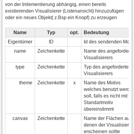
von der Imlementierung abhängig, einen bereits
existierenden Visualisierer (Listenansicht) hinzuzufügen
oder ein neues Objekt( z.Bsp ein Knopf) zu erzeugen
Name
Typ
opt.
Bedeutung
Eigentümer
ID
Id des sendenden Modu
name
Zeichenkette
Name des angeforderte
Visualisierers
type
Zeichenkette
Typ des angeforderten
Visualisierers
theme
Zeichenkette
x
Name des Motivs
welches benutzt werde
soll, falls es nicht mit 
Standartmotiv
übereinstimmt
canvas
Zeichenkette
Name der Flächen auf
denen der Visualisierer
erscheinen sollte