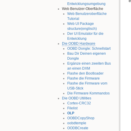
e
Entwicklungsumgebung
Web Benutzer-Oberfläche
Web Benutzeroberfläche
Tutorial
Web UI Package
structure(englisch)
Der UI Emulator für die
Entwicklung
Die OOBD Hardware
OOBD Dongle: Schnellstart
Bau Dir Deinen eigenen
Dongle
Ergänze einen zweiten Bus
an einen DXM
Flashe den Bootloader
Flashe die Firmware
Flashe die Firmware vom
USB-Stick
Die Firmware Kommandos
Die OOBD Utilities
Cortex-CRC32
Filelist
OLP
OOBDCopyShop
oobdtemple
OODBCreate