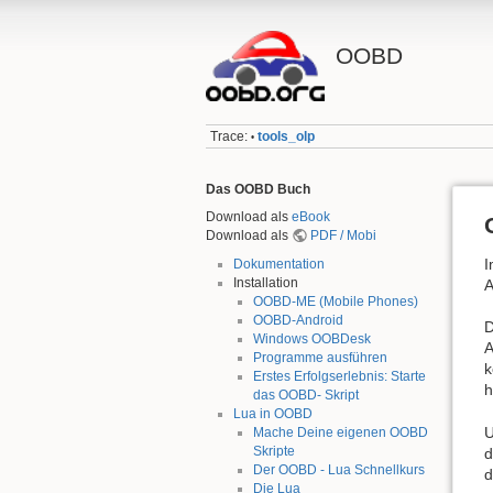
OOBD
Trace:
tools_olp
•
Das OOBD Buch
Download als
eBook
Download als
PDF / Mobi
I
Dokumentation
Installation
A
OOBD-ME (Mobile Phones)
OOBD-Android
D
Windows OOBDesk
A
Programme ausführen
k
Erstes Erfolgserlebnis: Starte
h
das OOBD- Skript
Lua in OOBD
U
Mache Deine eigenen OOBD
Skripte
d
Der OOBD - Lua Schnellkurs
d
Die Lua