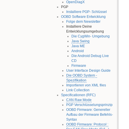
OpenDiagX
PGP
Installiere PGP- Schlüssel
OOBD Software Entwicklung
Folge dem Newsletter
Installiere Deine
Entwicklungsumgebung
Die CygWin- Umgebung
Java Swing
Java ME
Android
Die Android Debug Live
CD
Firmware
User Interface Design Guide
Die OOBD System -
Spezifikation
Importieren von XML files
Link Collection
Specificationen (RFC)
CAN Raw Mode
PGP Verschlüsselungsprinzip
OOBD Firmware: Genereller
Aufbau der Firmware Befehls-
Syntax
OOBD Firmware: Protocol :