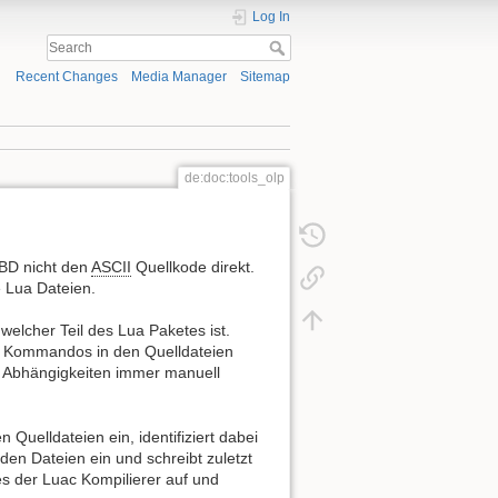
Log In
Recent Changes
Media Manager
Sitemap
de:doc:tools_olp
BD nicht den
ASCII
Quellkode direkt.
e Lua Dateien.
welcher Teil des Lua Paketes ist.
ude Kommandos in den Quelldateien
se Abhängigkeiten immer manuell
 Quelldateien ein, identifiziert dabei
den Dateien ein und schreibt zuletzt
 der Luac Kompilierer auf und