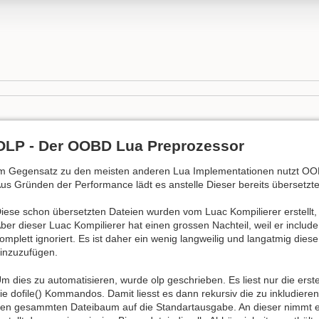
OLP - Der OOBD Lua Preprozessor
m Gegensatz zu den meisten anderen Lua Implementationen nutzt OO
us Gründen der Performance lädt es anstelle Dieser bereits übersetzt
iese schon übersetzten Dateien wurden vom Luac Kompilierer erstellt, 
ber dieser Luac Kompilierer hat einen grossen Nachteil, weil er incl
omplett ignoriert. Es ist daher ein wenig langweilig und langatmig die
inzuzufügen.
m dies zu automatisieren, wurde olp geschrieben. Es liest nur die ersten
ie dofile() Kommandos. Damit liesst es dann rekursiv die zu inkludieren
en gesammten Dateibaum auf die Standartausgabe. An dieser nimmt es