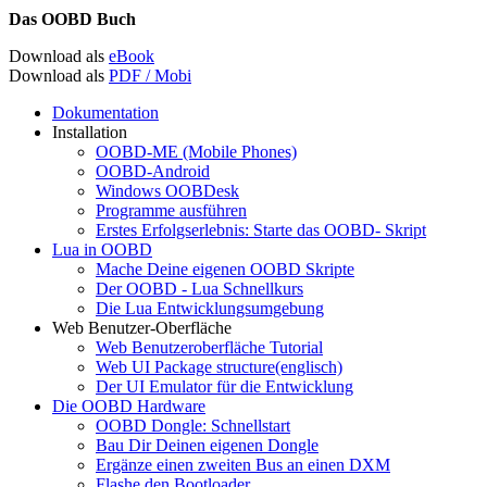
Das OOBD Buch
Download als
eBook
Download als
PDF / Mobi
Dokumentation
Installation
OOBD-ME (Mobile Phones)
OOBD-Android
Windows OOBDesk
Programme ausführen
Erstes Erfolgserlebnis: Starte das OOBD- Skript
Lua in OOBD
Mache Deine eigenen OOBD Skripte
Der OOBD - Lua Schnellkurs
Die Lua Entwicklungsumgebung
Web Benutzer-Oberfläche
Web Benutzeroberfläche Tutorial
Web UI Package structure(englisch)
Der UI Emulator für die Entwicklung
Die OOBD Hardware
OOBD Dongle: Schnellstart
Bau Dir Deinen eigenen Dongle
Ergänze einen zweiten Bus an einen DXM
Flashe den Bootloader