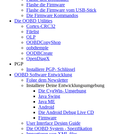
Flashe die Firmware
Flashe die Firmware vom USB-Stick
Die Firmware Kommandos
Die OOBD Utilities
Cortex-CRC32
Filelist
OLP
OOBDCopyShop
oobdtemple
OODBCreate
OpenDiagX
PGP
Installiere PGP- Schlüssel
OOBD Software Entwicklung
Folge dem Newsletter
Installiere Deine Entwicklungsumgebung
Die CygWin- Umgebung
Java Swing
Java ME
Android
Die Android Debug Live CD
Firmware
User Interface Design Guide
Die OOBD System - Spezifikation
Importieren von XML files